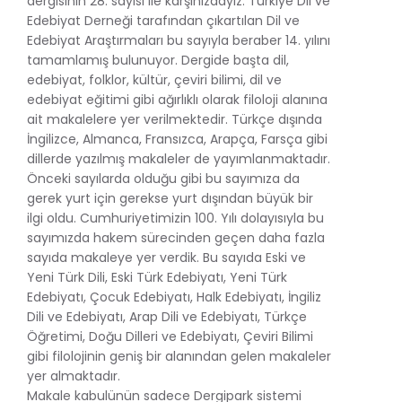
dergisinin 28. sayısı ile karşınızdayız. Türkiye Dil ve
Edebiyat Derneği tarafından çıkartılan Dil ve
Edebiyat Araştırmaları bu sayıyla beraber 14. yılını
tamamlamış bulunuyor. Dergide başta dil,
edebiyat, folklor, kültür, çeviri bilimi, dil ve
edebiyat eğitimi gibi ağırlıklı olarak filoloji alanına
ait makalelere yer verilmektedir. Türkçe dışında
İngilizce, Almanca, Fransızca, Arapça, Farsça gibi
dillerde yazılmış makaleler de yayımlanmaktadır.
Önceki sayılarda olduğu gibi bu sayımıza da
gerek yurt için gerekse yurt dışından büyük bir
ilgi oldu. Cumhuriyetimizin 100. Yılı dolayısıyla bu
sayımızda hakem sürecinden geçen daha fazla
sayıda makaleye yer verdik. Bu sayıda Eski ve
Yeni Türk Dili, Eski Türk Edebiyatı, Yeni Türk
Edebiyatı, Çocuk Edebiyatı, Halk Edebiyatı, İngiliz
Dili ve Edebiyatı, Arap Dili ve Edebiyatı, Türkçe
Öğretimi, Doğu Dilleri ve Edebiyatı, Çeviri Bilimi
gibi filolojinin geniş bir alanından gelen makaleler
yer almaktadır.
Makale kabulünün sadece Dergipark sistemi