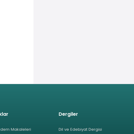
klar
Dergiler
rdem Makaleleri
Dil ve Edebiyat Dergisi