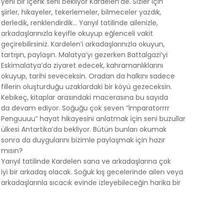
yeni bir içerik seni bekliyor Kardelen’de. Sizler için
şiirler, hikayeler, tekerlemeler, bilmeceler yazdık,
derledik, renklendirdik… Yarıyıl tatilinde ailenizle,
arkadaşlarınızla keyifle okuyup eğlenceli vakit
geçirebilirsiniz. Kardelen’i arkadaşlarınızla okuyun,
tartışın, paylaşın. Malatya’yı gezerken Battalgazi’yi
Eskimalatya’da ziyaret edecek, kahramanlıklarını
okuyup, tarihi seveceksin. Oradan da halkını sadece
fillerin oluşturduğu uzaklardaki bir köyü gezeceksin.
Kebikeç, kitaplar arasındaki macerasına bu sayıda
da devam ediyor. Soğuğu çok seven “İmparatorrrr
Penguuuu” hayat hikayesini anlatmak için seni buzullar
ülkesi Antartika’da bekliyor. Bütün bunları okumak
sonra da duygularını bizimle paylaşmak için hazır
mısın?
Yarıyıl tatilinde Kardelen sana ve arkadaşlarına çok
iyi bir arkadaş olacak. Soğuk kış gecelerinde ailen veya
arkadaşlarınla sıcacık evinde izleyebileceğin harika bir