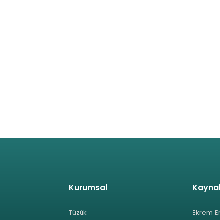
Kurumsal
Kayna
Tüzük
Ekrem E