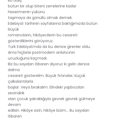
Bu dalış
bütün bir olup biteni zerrelerine kadar
hissetmenin yükünü
taşımaya da gönüllü olmak demek.
Edebiyat tarihinin sayfalarına baktığımızda bütün
büyük
romancıların, hikâyecilerin bu cesareti
gösterdiklerini görüyoruz.
Türk Edebiyatı’nda da bu denize girenler oldu.
Ama hiçbirisi postmodern anlatıcının
ucuzluğuna kaçmadı.
Biz bu sayıdan itibaren diyoruz ki gelin denize
dalma
cesareti gösterelim. Büyük fırtınalar, küçük
çalkalantılarla
başlar. Veya bırakalım. Elindeki yapbozdan
sevindirik
olan çocuk şakraklığıyla gevrek gevrek gülmeye
devam
edilsin. Hikâye sizin, hikâye bizim... Bu sayıdan
itibaren