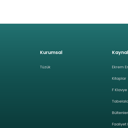
Kurumsal
Kayna
Tüzük
Ekrem E
Kitaplar
F Klavye
Tabelal
Bültenle
Faaliyet