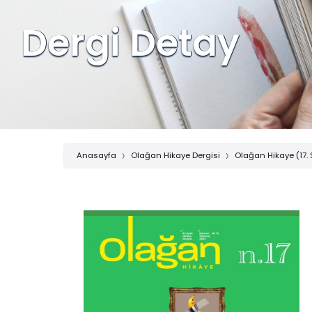
Dergi Detay
Anasayfa
Olağan Hikaye Dergisi
Olağan Hikaye (17. 