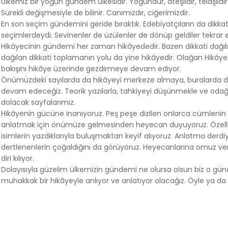
Ülkemiz bir yoğun gündem ülkesidir. Yoğundur, ateşlidir, telaşlıdı
Sürekli değişmesiyle de bilinir. Canımızdır, ciğerimizdir.
En son seçim gündemini geride bıraktık. Edebiyatçıların da dikkat
seçimlerdeydi. Sevinenler de üzülenler de dönüp geldiler tekrar 
Hikâyecinin gündemi her zaman hikâyededir. Bazen dikkati dağıl
dağılan dikkati toplamanın yolu da yine hikâyedir. Olağan Hikâye 
bakışını hikâye üzerinde gezdirmeye devam ediyor.
Önümüzdeki sayılarda da hikâyeyi merkeze almaya, buralarda
devam edeceğiz. Teorik yazılarla, tahkiyeyi düşünmekle ve oda
dolacak sayfalarımız.
Hikâyenin gücüne inanıyoruz. Peş peşe dizilen onlarca cümlenin 
anlatmak için önümüze gelmesinden heyecan duyuyoruz. Özell
isimlerin yazdıklarıyla buluşmaktan keyif alıyoruz. Anlatma derdi
dertlenenlerin çoğaldığını da görüyoruz. Heyecanlarına omuz ve
diri kılıyor.
Dolayısıyla güzelim ülkemizin gündemi ne olursa olsun biz o gü
muhakkak bir hikâyeyle anlıyor ve anlatıyor olacağız. Öyle ya da