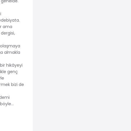
r genelde.
i
edebiyata.
ır ama
dergisi,
 dolaşmaya
ğa almakla
bir hikâyeyi
ikle genç
yle
rmek bizi de
ndemi
 böyle…