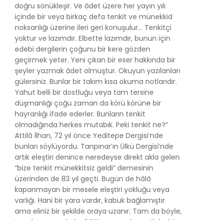
doğru sönükleşir. Ve âdet üzere her yayın yılı
içinde bir veya birkaç defa tenkit ve münekkid
noksanlığı üzerine ileri geri konuşulur... Tenkitçi
yoktur ve lazımdır. Elbette lazımdır, bunun için
edebi dergilerin çoğunu bir kere gözden
geçirmek yeter. Yeni çıkan bir eser hakkında bir
şeyler yazmak âdet olmuştur. Okuyun yazılanları
gülersiniz. Bunlar bir takım kısa okuma notlarıdır.
Yahut belli bir dostluğu veya tam tersine
düşmanlığı çoğu zaman da körü körüne bir
hayranlığı ifade ederler. Bunların tenkit
olmadığında herkes mutabık. Peki tenkit ne?”
Attilâ İlhan, 72 yıl önce Yeditepe Dergisi’nde
bunları söylüyordu. Tanpınar’ın Ülkü Dergisi’nde
artık eleştiri denince neredeyse direkt akla gelen
“bize tenkit münekkitsiz geldi” demesinin
üzerinden de 83 yıl geçti. Bugün de hâlâ
kapanmayan bir mesele eleştiri yokluğu veya
varlığı. Hani bir yara vardır, kabuk bağlamıştır
ama eliniz bir şekilde oraya uzanır. Tam da böyle,