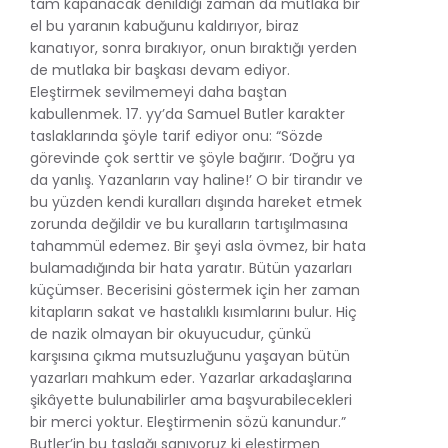
tam kapanacak denildiği zaman da mutlaka bir
el bu yaranın kabuğunu kaldırıyor, biraz
kanatıyor, sonra bırakıyor, onun bıraktığı yerden
de mutlaka bir başkası devam ediyor.
Eleştirmek sevilmemeyi daha baştan
kabullenmek. 17. yy’da Samuel Butler karakter
taslaklarında şöyle tarif ediyor onu: “Sözde
görevinde çok serttir ve şöyle bağırır. ‘Doğru ya
da yanlış. Yazanların vay haline!’ O bir tirandır ve
bu yüzden kendi kuralları dışında hareket etmek
zorunda değildir ve bu kuralların tartışılmasına
tahammül edemez. Bir şeyi asla övmez, bir hata
bulamadığında bir hata yaratır. Bütün yazarları
küçümser. Becerisini göstermek için her zaman
kitapların sakat ve hastalıklı kısımlarını bulur. Hiç
de nazik olmayan bir okuyucudur, çünkü
karşısına çıkma mutsuzluğunu yaşayan bütün
yazarları mahkum eder. Yazarlar arkadaşlarına
şikâyette bulunabilirler ama başvurabilecekleri
bir merci yoktur. Eleştirmenin sözü kanundur.”
Butler’in bu taslağı sanıyoruz ki eleştirmen