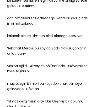
bir kalem sahibi, emeğini devam ettirdiği sürece
gelecekte adın-
dan fazlasıyla söz ettireceğe, kendi kuşağı içinde
ismi hafızalarda
kalacak birkaç isimden birisi olacağa benziyor.
Sebahat Meraki, bu sayıda Sadık Yalsızuçanlar’ın
anlatı dün-
yasına eğildi Güzergah bölümünde. Hikâyemizde
köşe taşları ol-
muş saygın isimleri bu köşede konuk etmeye
çalışıyoruz. Gökhan
Yılmaz dergimizin artık klasikleşmiş bir bölümü
olan Üç Nokta