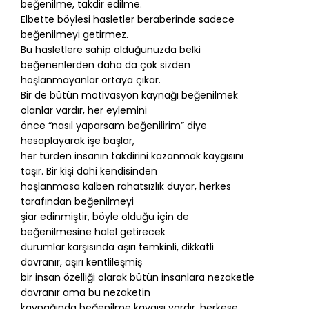
beğenilme, takdir edilme.
Elbette böylesi hasletler beraberinde sadece
beğenilmeyi getirmez.
Bu hasletlere sahip olduğunuzda belki
beğenenlerden daha da çok sizden
hoşlanmayanlar ortaya çıkar.
Bir de bütün motivasyon kaynağı beğenilmek
olanlar vardır, her eylemini
önce “nasıl yaparsam beğenilirim” diye
hesaplayarak işe başlar,
her türden insanın takdirini kazanmak kaygısını
taşır. Bir kişi dahi kendisinden
hoşlanmasa kalben rahatsızlık duyar, herkes
tarafından beğenilmeyi
şiar edinmiştir, böyle olduğu için de
beğenilmesine halel getirecek
durumlar karşısında aşırı temkinli, dikkatli
davranır, aşırı kentlileşmiş
bir insan özelliği olarak bütün insanlara nezaketle
davranır ama bu nezaketin
kaynağında beğenilme kaygısı vardır, herkese