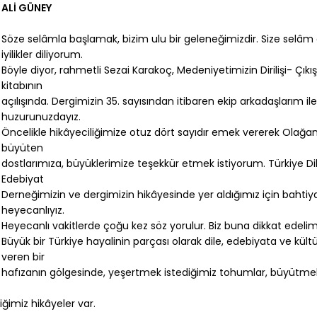
ALİ GÜNEY
Söze selâmla başlamak, bizim ulu bir geleneğimizdir. Size selâm 
iyilikler diliyorum.
Böyle diyor, rahmetli Sezai Karakoç, Medeniyetimizin Dirilişi- Çıkış 
kitabının
açılışında. Dergimizin 35. sayısından itibaren ekip arkadaşlarım ile
huzurunuzdayız.
Öncelikle hikâyeciliğimize otuz dört sayıdır emek vererek Olağan
büyüten
dostlarımıza, büyüklerimize teşekkür etmek istiyorum. Türkiye Di
Edebiyat
Derneğimizin ve dergimizin hikâyesinde yer aldığımız için bahtiy
heyecanlıyız.
Heyecanlı vakitlerde çoğu kez söz yorulur. Biz buna dikkat edelim
Büyük bir Türkiye hayalinin parçası olarak dile, edebiyata ve kül
veren bir
hafızanın gölgesinde, yeşertmek istediğimiz tohumlar, büyütme
ğimiz hikâyeler var.