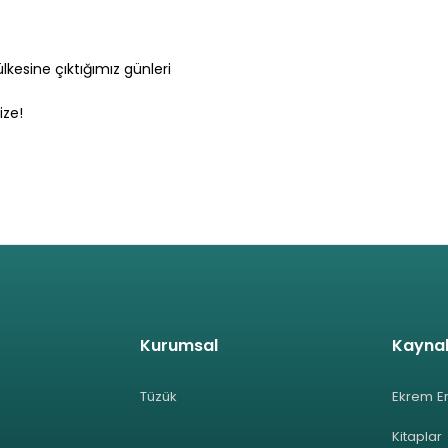
lkesine çıktığımız günleri
ize!
Kurumsal
Kayna
Tüzük
Ekrem E
Kitaplar