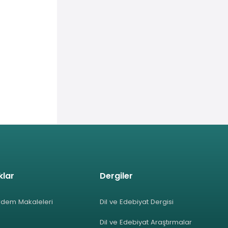
klar
Dergiler
rdem Makaleleri
Dil ve Edebiyat Dergisi
Dil ve Edebiyat Araştırmalar