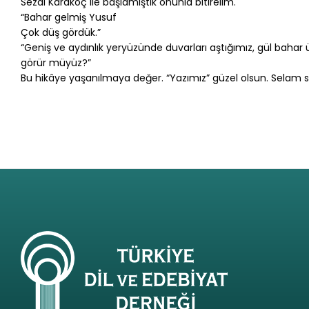
Sezai Karakoç ile başlamıştık onunla bitirelim.
“Bahar gelmiş Yusuf
Çok düş gördük.”
“Geniş ve aydınlık yeryüzünde duvarları aştığımız, gül bahar ü
görür müyüz?”
Bu hikâye yaşanılmaya değer. “Yazımız” güzel olsun. Selam s