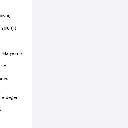
diyor,
Yolu (II)
 Hikâye’mizi
l ve
ar ve
.
türe değer
k