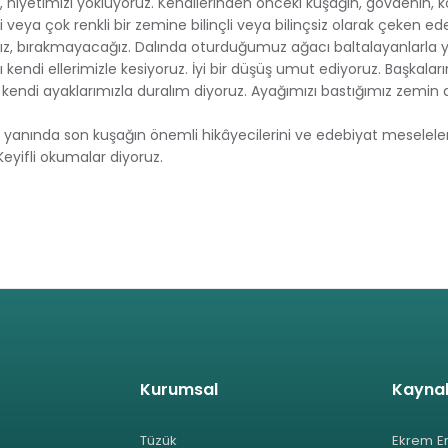
niyetimizi yokluyoruz. Kendilerinden önceki kuşağın, gövdenin, kö
ri veya çok renkli bir zemine bilinçli veya bilinçsiz olarak çeken ed
ız, bırakmayacağız. Dalında oturduğumuz ağacı baltalayanlarla
ı kendi ellerimizle kesiyoruz. İyi bir düşüş umut ediyoruz. Başkaların
 kendi ayaklarımızla duralım diyoruz. Ayağımızı bastığımız zemin 
ın yanında son kuşağın önemli hikâyecilerini ve edebiyat meseleler
Keyifli okumalar diyoruz.
Kurumsal
Kayna
Tüzük
Ekrem E