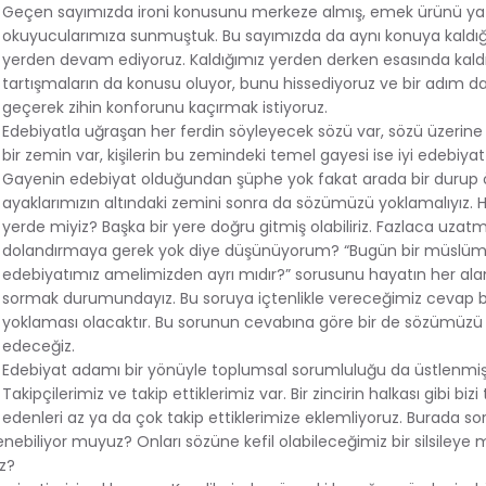
Geçen sayımızda ironi konusunu merkeze almış, emek ürünü yaz
okuyucularımıza sunmuştuk. Bu sayımızda da aynı konuya kaldı
yerden devam ediyoruz. Kaldığımız yerden derken esasında kald
tartışmaların da konusu oluyor, bunu hissediyoruz ve bir adım 
geçerek zihin konforunu kaçırmak istiyoruz.
Edebiyatla uğraşan her ferdin söyleyecek sözü var, sözü üzerine 
bir zemin var, kişilerin bu zemindeki temel gayesi ise iyi edebiy
Gayenin edebiyat olduğundan şüphe yok fakat arada bir durup
ayaklarımızın altındaki zemini sonra da sözümüzü yoklamalıyız. H
yerde miyiz? Başka bir yere doğru gitmiş olabiliriz. Fazlaca uzatm
dolandırmaya gerek yok diye düşünüyorum? “Bugün bir müslüm
edebiyatımız amelimizden ayrı mıdır?” sorusunu hayatın her al
sormak durumundayız. Bu soruya içtenlikle vereceğimiz cevap b
yoklaması olacaktır. Bu sorunun cevabına göre bir de sözümüzü 
edeceğiz.
Edebiyat adamı bir yönüyle toplumsal sorumluluğu da üstlenmiş k
Takipçilerimiz ve takip ettiklerimiz var. Bir zincirin halkası gibi bizi
edenleri az ya da çok takip ettiklerimize eklemliyoruz. Burada 
biliyor muyuz? Onları sözüne kefil olabileceğimiz bir silsileye m
uz?