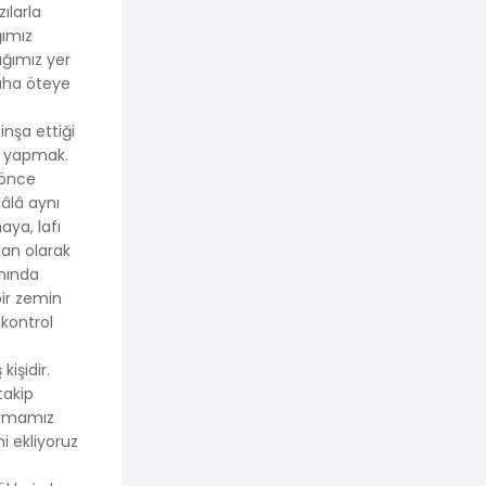
ılarla
ğımız
ığımız yer
daha öteye
inşa ettiği
at yapmak.
 önce
âlâ aynı
aya, lafı
an olarak
anında
ir zemin
kontrol
işidir.
 takip
sormamız
i ekliyoruz