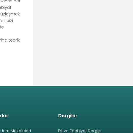
klerin her
ebiyat
 yüzleşmek
ın bizi
de
ine teorik
klar
Dergiler
rdem Makaleleri
Dil ve Edebiyat Dergisi