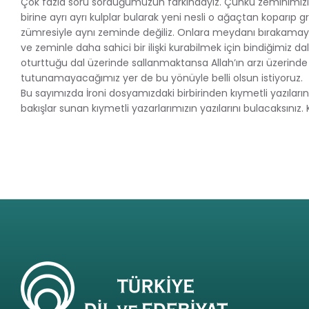
Çok fazla soru sorduğumuzun farkındayız. Çünkü zeminimizi, 
birine ayrı ayrı kulplar bularak yeni nesli o ağaçtan koparıp g
zümresiyle aynı zeminde değiliz. Onlara meydanı bırakamay
ve zeminle daha sahici bir ilişki kurabilmek için bindiğimiz dal
oturttuğu dal üzerinde sallanmaktansa Allah’ın arzı üzerinde
tutunamayacağımız yer de bu yönüyle belli olsun istiyoruz.
Bu sayımızda İroni dosyamızdaki birbirinden kıymetli yazılar
bakışlar sunan kıymetli yazarlarımızın yazılarını bulacaksınız. 