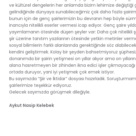
ve kültürel dengelerin her anlamda bizim lehimize değiştiği 
gelindiğinde dünyaya sunabileceğimiz çok daha fazla şairimi
bunun için de genç şairlerimizin bu devranın hep böyle sü
inancıyla nitelikli eserler vermesi icap ediyor. Genç şaire yılda
yayımlamanın ötesinde düşen şeyler var: Daha çok nitelikli ş
şiir üzerine tanıtım yazılarının ötesinde yetkin metinler ver
sosyal bilimlerin farklı alanlarında gerektiğinde söz alabilecek 
kendini geliştirmek. Kolay bir şeyden bahsetmiyoruz şüphesi
donanımda bir şairin yetişmesi on yıllar alıyor ama on yıllarını b
alana hasretmeyen bir zihinden ikna edici işler çıkmayacağı
ortada duruyor, yani iyi yetişmek çok emek istiyor.
Bu sayımızda “Şiir ve İktidar” dosyası hazırladık. Soruşturmam
şairlerimize teşekkür ediyoruz.
Gelecek sayımızda görüşmek dileğiyle.
Aykut Nasip Kelebek