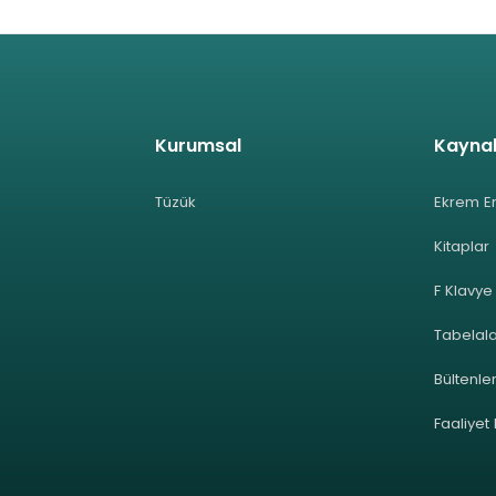
Kurumsal
Kayna
Tüzük
Ekrem E
Kitaplar
F Klavye
Tabelal
Bültenle
Faaliyet