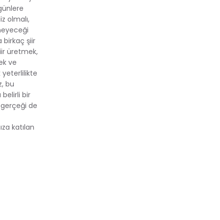
günlere
z olmalı,
rmeyeceği
 birkaç şiir
iir üretmek,
mek ve
yeterlilikte
z, bu
elirli bir
 gerçeği de
ıza katılan