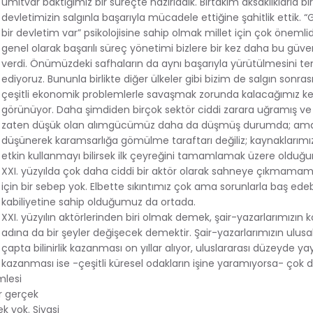
ümitvar baktığımız bir süreçte hazırladık. Birtakım aksaklıklarla bir
devletimizin salgınla başarıyla mücadele ettiğine şahitlik ettik. “
bir devletim var” psikolojisine sahip olmak millet için çok önemlidi
genel olarak başarılı süreç yönetimi bizlere bir kez daha bu güve
verdi. Önümüzdeki safhaların da aynı başarıyla yürütülmesini t
ediyoruz. Bununla birlikte diğer ülkeler gibi bizim de salgın sonra
çeşitli ekonomik problemlerle savaşmak zorunda kalacağımız ke
görünüyor. Daha şimdiden birçok sektör ciddi zarara uğramış ve
zaten düşük olan alımgücümüz daha da düşmüş durumda; ama
düşünerek karamsarlığa gömülme taraftarı değiliz; kaynaklarımı
etkin kullanmayı bilirsek ilk çeyreğini tamamlamak üzere oldu
XXI. yüzyılda çok daha ciddi bir aktör olarak sahneye çıkmamam
için bir sebep yok. Elbette sıkıntımız çok ama sorunlarla baş ede
kabiliyetine sahip olduğumuz da ortada.
XXI. yüzyılın aktörlerinden biri olmak demek, şair-yazarlarımızın
adına da bir şeyler değişecek demektir. Şair-yazarlarımızın ulusa
çapta bilinirlik kazanması on yıllar alıyor, uluslararası düzeyde yay
kazanması ise -çeşitli küresel odakların işine yaramıyorsa- çok 
mlesi
ir gerçek
k yok. Siyasi