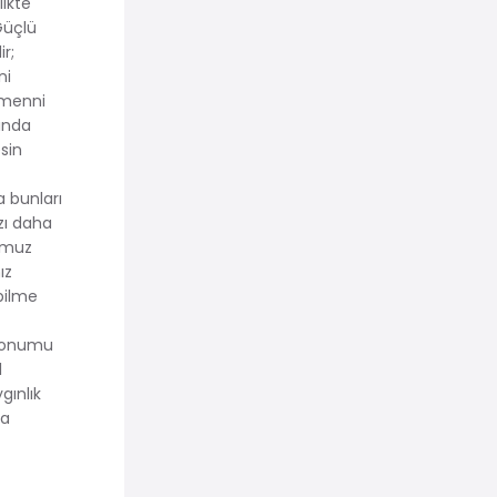
likte
Güçlü
r;
ni
emenni
sında
sin
 bunları
zı daha
ğumuz
ız
bilme
 konumu
l
gınlık
da