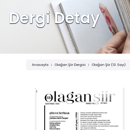
Dergi Detay
Anasayfa
Olağan Şiir Dergisi
Olağan Şiir (13. Sayı)