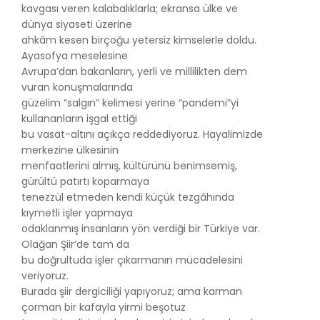
kavgası veren kalabalıklarla; ekransa ülke ve
dünya siyaseti üzerine
ahkâm kesen birçoğu yetersiz kimselerle doldu.
Ayasofya meselesine
Avrupa’dan bakanların, yerli ve millilikten dem
vuran konuşmalarında
güzelim “salgın” kelimesi yerine “pandemi”yi
kullananların işgal ettiği
bu vasat-altını açıkça reddediyoruz. Hayalimizde
merkezine ülkesinin
menfaatlerini almış, kültürünü benimsemiş,
gürültü patırtı koparmaya
tenezzül etmeden kendi küçük tezgâhında
kıymetli işler yapmaya
odaklanmış insanların yön verdiği bir Türkiye var.
Olağan Şiir’de tam da
bu doğrultuda işler çıkarmanın mücadelesini
veriyoruz.
Burada şiir dergiciliği yapıyoruz; ama karman
çorman bir kafayla yirmi beşotuz