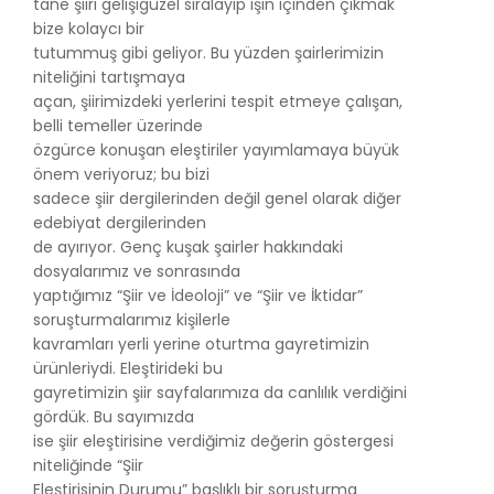
tane şiiri gelişigüzel sıralayıp işin içinden çıkmak
bize kolaycı bir
tutummuş gibi geliyor. Bu yüzden şairlerimizin
niteliğini tartışmaya
açan, şiirimizdeki yerlerini tespit etmeye çalışan,
belli temeller üzerinde
özgürce konuşan eleştiriler yayımlamaya büyük
önem veriyoruz; bu bizi
sadece şiir dergilerinden değil genel olarak diğer
edebiyat dergilerinden
de ayırıyor. Genç kuşak şairler hakkındaki
dosyalarımız ve sonrasında
yaptığımız “Şiir ve İdeoloji” ve “Şiir ve İktidar”
soruşturmalarımız kişilerle
kavramları yerli yerine oturtma gayretimizin
ürünleriydi. Eleştirideki bu
gayretimizin şiir sayfalarımıza da canlılık verdiğini
gördük. Bu sayımızda
ise şiir eleştirisine verdiğimiz değerin göstergesi
niteliğinde “Şiir
Eleştirisinin Durumu” başlıklı bir soruşturma