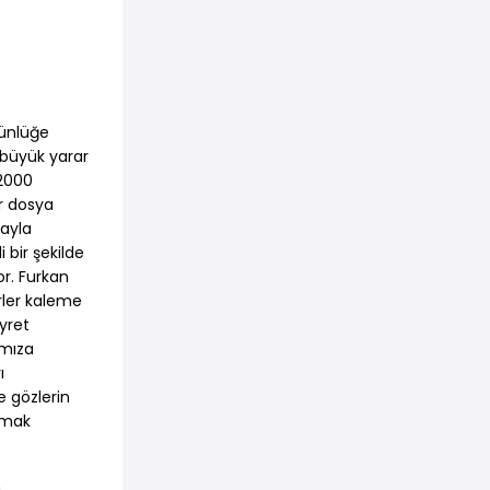
tünlüğe
 büyük yarar
 2000
ir dosya
mayla
i bir şekilde
or. Furkan
irler kaleme
ayret
ımıza
ı
e gözlerin
lamak