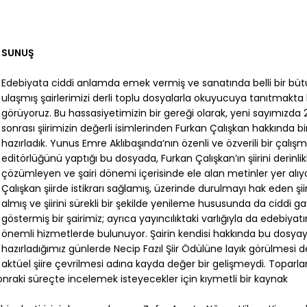
SUNUŞ
Edebiyata ciddi anlamda emek vermiş ve sanatında belli bir bü
ulaşmış şairlerimizi derli toplu dosyalarla okuyucuya tanıtmakta
görüyoruz. Bu hassasiyetimizin bir gereği olarak, yeni sayımızda
sonrası şiirimizin değerli isimlerinden Furkan Çalışkan hakkında b
hazırladık. Yunus Emre Aklıbaşında’nın özenli ve özverili bir çalış
editörlüğünü yaptığı bu dosyada, Furkan Çalışkan’ın şiirini derinlikl
çözümleyen ve şairi dönemi içerisinde ele alan metinler yer alıy
Çalışkan şiirde istikrarı sağlamış, üzerinde durulmayı hak eden şi
almış ve şiirini sürekli bir şekilde yenileme hususunda da ciddi g
göstermiş bir şairimiz; ayrıca yayıncılıktaki varlığıyla da edebiyat
önemli hizmetlerde bulunuyor. Şairin kendisi hakkında bu dosyay
hazırladığımız günlerde Necip Fazıl Şiir Ödülüne layık görülmesi d
aktüel şiire çevrilmesi adına kayda değer bir gelişmeydi. Topar
onraki süreçte incelemek isteyecekler için kıymetli bir kaynak