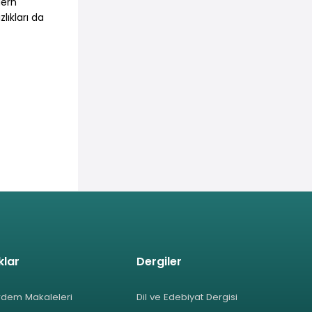
dern
lıkları da
klar
Dergiler
rdem Makaleleri
Dil ve Edebiyat Dergisi