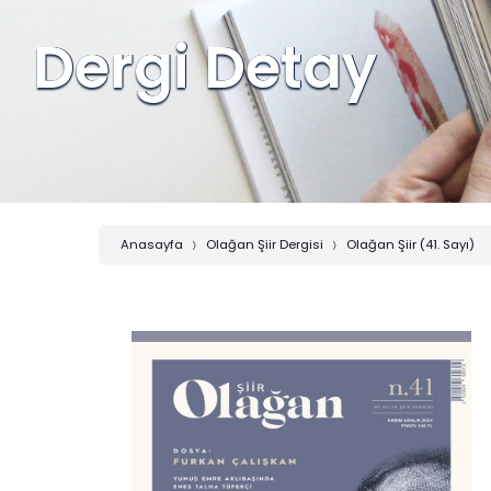
Dergi Detay
Anasayfa
Olağan Şiir Dergisi
Olağan Şiir (41. Sayı)