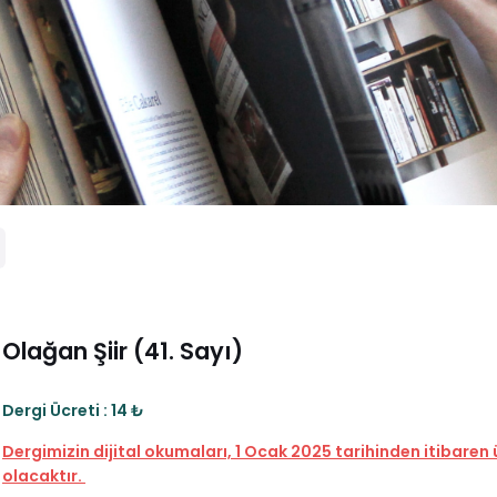
Olağan Şiir (41. Sayı)
Dergi Ücreti : 14 ₺
Dergimizin dijital okumaları, 1 Ocak 2025 tarihinden itibaren 
olacaktır.