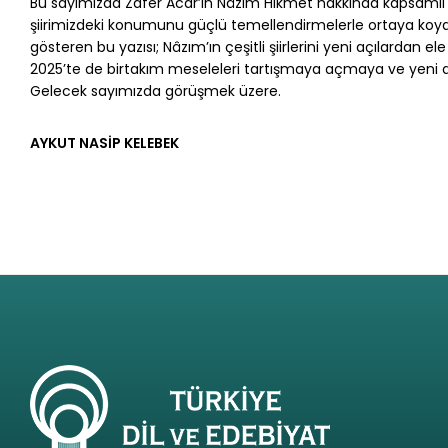
Bu sayımızda Zafer Acar’ın Nâzım Hikmet hakkında kapsamlı bi
şiirimizdeki konumunu güçlü temellendirmelerle ortaya koyan, 
gösteren bu yazısı; Nâzım’ın çeşitli şiirlerini yeni açılardan e
2025’te de birtakım meseleleri tartışmaya açmaya ve yeni
Gelecek sayımızda görüşmek üzere.
AYKUT NASİP KELEBEK