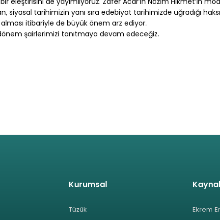
r eleştirisini de yayımlıyoruz. Zafer Acar’ın Nâzım Hikmet’in mo
siyasal tarihimizin yanı sıra edebiyat tarihimizde uğradığı haksız
le alması itibariyle de büyük önem arz ediyor.
 dönem şairlerimizi tanıtmaya devam edeceğiz.
Kurumsal
Kayna
Tüzük
Ekrem E