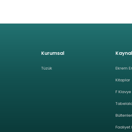
Kurumsal
Kayna
Tüzük
Ekrem E
Kitaplar
F Klavye
Tabelal
Bültenle
Faaliyet